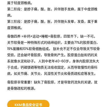
属于轻度颈椎病。
第二阶段：是脖子痛，酸，胀，并伴随手发麻，属于中度颈椎
病。
第三阶段：是脖子痛，酸，胀，并伴随头发晕，发昏，属于重
度颈椎病。
骨骼四养 =补钙+运动+睡眠+骨胶原，四管齐下，缺一不可。
关节软骨是一种特殊形式的结缔组织，主要由71%的胶原蛋白、
19%氨糖和10%软骨细胞组成。 肽补充不足不仅会导致关节软骨
受损，还会破坏骨胶原，导致骨刺产生。胶原蛋白肽和钙的关
系就像水泥和砂子。 人到中老年40-60岁，身体内胶原流失大
于合成，钙磷镁硒等物质无法吸收固定，从而导致慢性的骨科
病，如关节痛、关节炎、风湿性关节炎和骨质疏松症等发生。
骨胶原非常重要！缺失了骨㬵原，才是导致钙流失的关键，就
是骨骼疏松的根源。
KKM食品安全证书