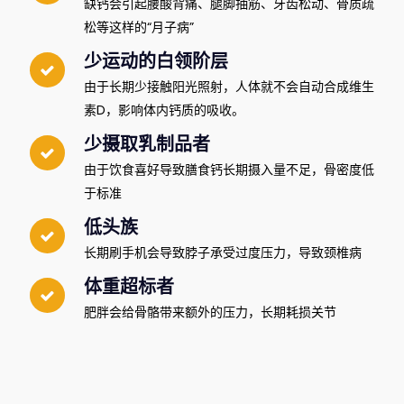
患骨质疏松症的风险
产后妈妈
缺钙会引起腰酸背痛、腿脚抽筋、牙齿松动、骨质疏
松等这样的“月子病”
少运动的白领阶层
由于长期少接触阳光照射，人体就不会自动合成维生
素D，影响体内钙质的吸收。
少摄取乳制品者
由于饮食喜好导致膳食钙长期摄入量不足，骨密度低
于标准
低头族
长期刷手机会导致脖子承受过度压力，导致颈椎病
体重超标者
肥胖会给骨骼带来额外的压力，长期耗损关节