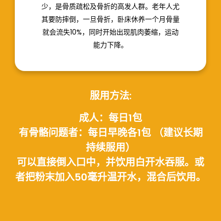
50+岁中年男女：
要注意，危机接近了！这个时期骨量大大减
少，是骨质疏松及骨折的高发人群。老年人尤
其要防摔倒，一旦骨折，卧床休养一个月骨量
就会流失10%，同时开始出现肌肉萎缩，运动
能力下降。
服用方法:
成人：每日1包
有骨骼问题者：每日早晚各1包 （建议长期
持续服用）
可以直接倒入口中，并饮用白开水吞服。或
者把粉末加入50毫升温开水，混合后饮用。