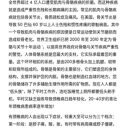
全世界超过 4 亿人口遭受肌肉与骨骼疾病的折磨。而这种疾病
就是造成严重性伤残和长期病痛的主因。常见的肌肉与骨骼疾
病就包括骨关节炎，骨质疏松症及痛风。在美国，骨关节炎是
导致 50 巴仙 60 岁以上人士伤残和惯性疼痛的罪魁祸首。其中
一个导致肌肉与骨骼疾病的原因便是日常运动使到关节磨损而
造成软骨老化。世界卫生组织已把 2000 年至 2010 年定为‘骨
骼与关节十年运动 ‘，以提高世界政府对骨骼与关节疾病严重性
的警觉。人体骨骼系统是您最大的支柱，它实际承载着您的重
量。这个环环相扣的系统，是由200多根骨头加上肌腱，韧带
和软骨所组成的。骨骼是骨架的主要部分，它们塑造您的身体
结构，支撑并保护您的内脏。骨骼也是制造红血球的地方。您
的骨骼储存了许多辅助生理作用所需的矿物质。现在人人都是
“低头族“，除了平时工作外，连吃饭睡觉上厕所都要低头刷手
机，平时又缺乏锻炼导致颈椎病日趋年轻化，20-40岁的青壮
年颈椎病患病率逐年增加！
有颈椎病的人会出现以下症状，轻重大至可以分为三个档次：
第一阶段：是脖子痛，酸，胀，有时带有肩周痛或脖子僵硬，